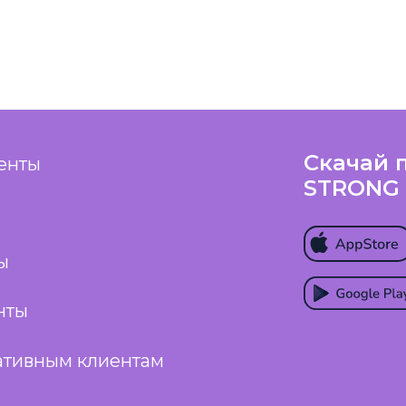
Скачай 
енты
STRONG
ы
нты
ативным клиентам