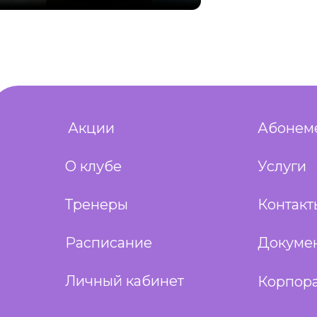
Акции
Абонем
О клубе
Услуги
Тренеры
Контакт
Расписание
Докуме
Личный кабинет
Корпор