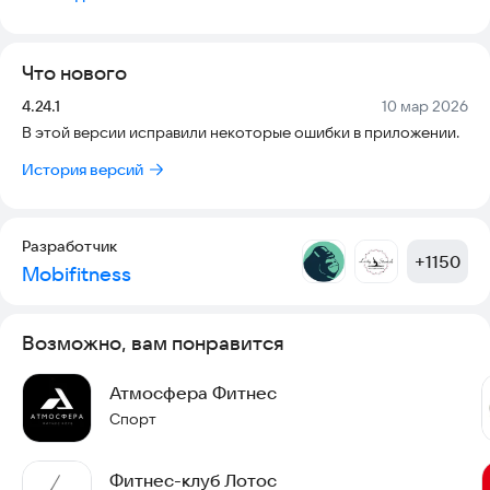
пополнение лицевого счета и все остальные доступные
услуги клуба.
Что нового
Версия:
Дата:
4.24.1
10 мар 2026
В этой версии исправили некоторые ошибки в приложении.
История версий
Разработчик
+
1150
Mobifitness
Возможно, вам понравится
Атмосфера Фитнес
Спорт
Фитнес-клуб Лотос